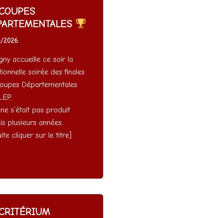
COUPES
PARTEMENTALES
6/2026
ny accueille ce soir la
tionnelle soirée des finales
oupes Départementales
EP.
ne s’était pas produit
is plusieurs années.
uite cliquer sur le titre]
CRITÉRIUM