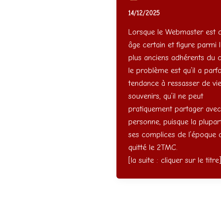
14/12/2025
Lorsque le Webmaster est d
âge certain et figure parmi 
plus anciens adhérents du c
le problème est qu’il a parfo
tendance à ressasser de vi
souvenirs, qu’il ne peut
pratiquement partager avec
personne, puisque la plupar
ses complices de l’époque 
quitté le 2TMC.
[la suite : cliquer sur le titre