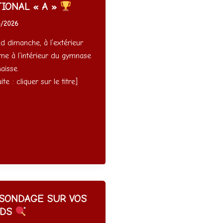
IONAL « A »
5/2026
d dimanche, à l’extérieur
e à l’intérieur du gymnase
aisse.
uite : cliquer sur le titre]
SONDAGE SUR VOS
EDS