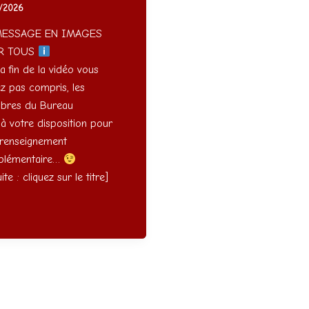
1/2026
ESSAGE EN IMAGES
R TOUS
la fin de la vidéo vous
ez pas compris, les
res du Bureau
 à votre disposition pour
 renseignement
plémentaire…
uite : cliquez sur le titre]