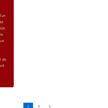
’un
les
lub,
is
eux
t de
ont
]
1
2
3