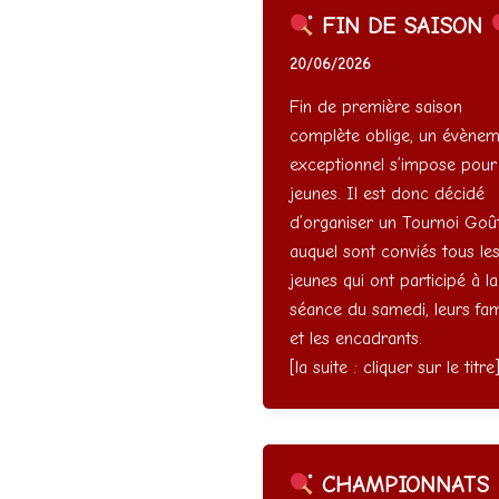
FIN DE SAISON
20/06/2026
Fin de première saison
complète oblige, un évènem
exceptionnel s’impose pour 
jeunes. Il est donc décidé
d’organiser un Tournoi Goût
auquel sont conviés tous le
jeunes qui ont participé à la
séance du samedi, leurs fam
et les encadrants.
[la suite : cliquer sur le titre
CHAMPIONNATS