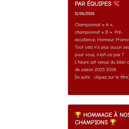
PAR ÉQUIPES
11/06/2026
Championnat « A »,
championnat « B ». Pré-
excellence, Honneur, Promot
Tout cela n’a plus aucun se
pour vous, n’est-ce pas ?
L’heure est venue du bilan d
de saison 2025 2026.
[la suite : cliquez sur le titre
HOMMAGE À NO
CHAMPIONS