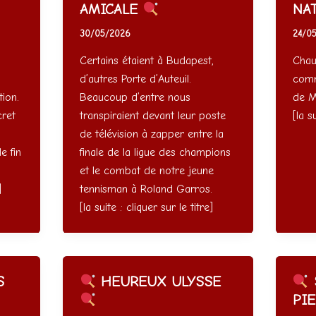
AMICALE
NAT
30/05/2026
24/0
Certains étaient à Budapest,
Chau
d’autres Porte d’Auteuil.
comm
ion.
Beaucoup d’entre nous
de M
cret
transpiraient devant leur poste
[la s
de télévision à zapper entre la
e fin
finale de la ligue des champions
et le combat de notre jeune
]
tennisman à Roland Garros.
[la suite : cliquer sur le titre]
S
HEUREUX ULYSSE
PI