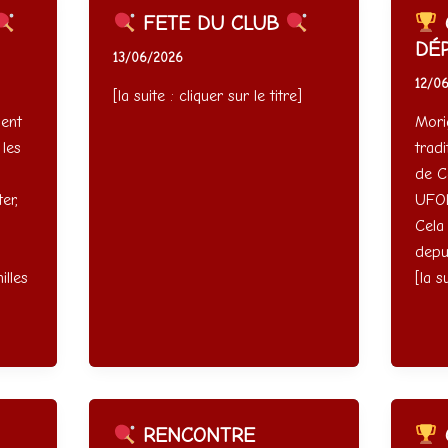
FETE DU CLUB
DÉ
13/06/2026
12/0
[la suite : cliquer sur le titre]
ent
Morig
les
tradi
de C
er,
UFOL
s
Cela 
depu
illes
[la s
]
RENCONTRE