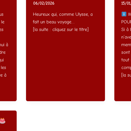
06/02/2026
15/0
us
Heureux qui, comme Ulysse, a
M
 le
fait un beau voyage…
POU
es
[la suite : cliquez sur le titre]
Si à 
n’av
hui à
memb
dre
sont
ui
tout
 les
com
re à
[la s
]