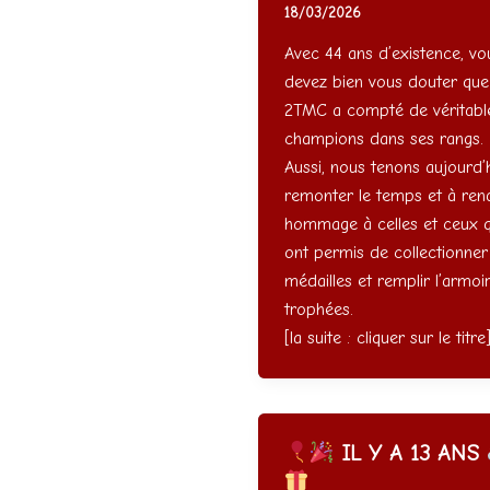
18/03/2026
Avec 44 ans d’existence, vo
devez bien vous douter que
2TMC a compté de véritabl
champions dans ses rangs.
Aussi, nous tenons aujourd’
remonter le temps et à ren
hommage à celles et ceux q
ont permis de collectionner
médailles et remplir l’armoi
trophées.
[la suite : cliquer sur le titre
IL Y A 13 ANS