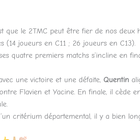
t que le 2TMC peut être fier de nos deux hé
es (14 joueurs en C11 ; 26 joueurs en C13).
es quatre premiers matchs s’incline en fina
avec une victoire et une défaite,
Quentin
ali
ntre Flavien et Yacine. En finale, il cède e
le.
un critérium départemental, il y a bien lo