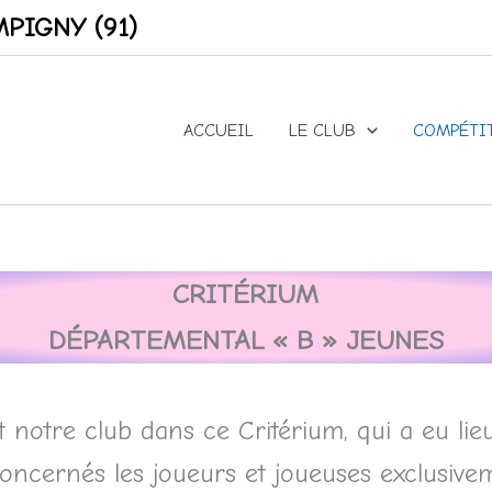
PIGNY (91)
ACCUEIL
LE CLUB
COMPÉTI
CRIT
É
RIUM
D
É
PARTEMENTAL « B » JEUNES
 notre club dans ce Critérium, qui a eu li
t concernés les joueurs et joueuses exclusi