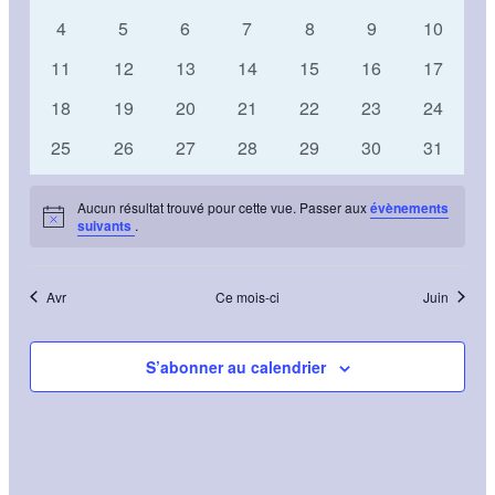
Évènements
vues
évènements
évènements
évènements
évènements
évènements
évènements
évèneme
0
0
0
0
0
0
0
4
5
6
7
8
9
10
Évènements
évènements
évènements
évènements
évènements
évènements
évènements
évèneme
0
0
0
0
0
0
0
11
12
13
14
15
16
17
évènements
évènements
évènements
évènements
évènements
évènements
évèneme
0
0
0
0
0
0
0
18
19
20
21
22
23
24
évènements
évènements
évènements
évènements
évènements
évènements
évèneme
0
0
0
0
0
0
0
25
26
27
28
29
30
31
évènements
évènements
évènements
évènements
évènements
évènements
évèneme
Aucun résultat trouvé pour cette vue. Passer aux
évènements
Notice
suivants
.
Avr
Ce mois-ci
Juin
S’abonner au calendrier