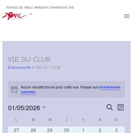
Aller
TENNIS DE TABLE MORIGNY CHAMPIGNY (91)
au
contenu
VIE DU CLUB
Évènements
VIE DU CLUB
Évènements
Aucun résultat trouvé pour cette vue. Passer aux
évènements
Notice
suivants
.
01/05/2026
Recherche
Naviga
Recherche
Mois
et
de
Sélectionnez
L
LUNDI
M
MARDI
M
MERCREDI
J
JEUDI
V
VENDREDI
S
SAMEDI
D
DIMANCH
Calendrier
navigation
vues
une
date.
de
de
Évène
0
0
0
0
0
0
0
27
28
29
30
1
2
3