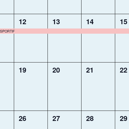
1
1
1
1
12
13
14
15
ement,
évènement,
évènement,
évènement,
év
SPORTIF
0
0
0
0
19
20
21
22
ement,
évènement,
évènement,
évènement,
év
0
0
0
0
26
27
28
29
ement,
évènement,
évènement,
évènement,
év