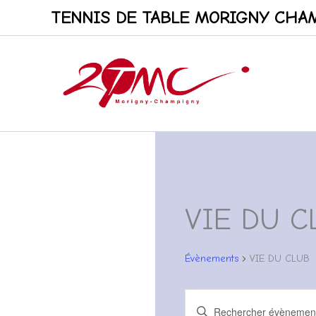
Aller
TENNIS DE TABLE MORIGNY CHAM
au
contenu
VIE DU C
Évènements
VIE DU CLUB
Évènements
Recherche
Saisir