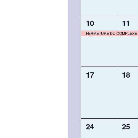
1
1
10
11
évènement,
évèn
FERMETURE DU COMPLEXE 
0
0
17
18
évènement,
évèn
0
0
24
25
évènement,
évèn