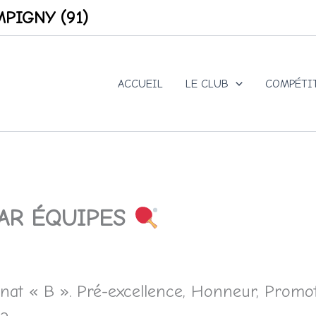
PIGNY (91)
ACCUEIL
LE CLUB
COMPÉTI
AR ÉQUIPES
t « B ». Pré-excellence, Honneur, Promoti