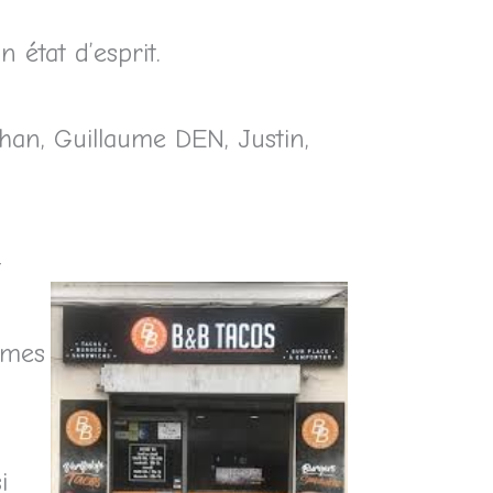
 état d’esprit.
than, Guillaume DEN, Justin,
t
êmes
i