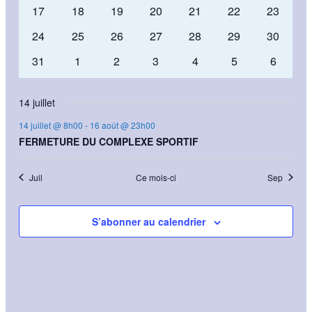
évènement
évènement
évènement
évènement
évènement
évènement
évèneme
0
0
0
0
0
0
0
17
18
19
20
21
22
23
évènements
évènements
évènements
évènements
évènements
évènements
évèneme
0
0
0
0
0
0
0
24
25
26
27
28
29
30
évènements
évènements
évènements
évènements
évènements
évènements
évèneme
0
0
0
0
0
0
0
31
1
2
3
4
5
6
évènements
évènements
évènements
évènements
évènements
évènements
évèneme
14 juillet
14 juillet @ 8h00
-
16 août @ 23h00
FERMETURE DU COMPLEXE SPORTIF
Juil
Ce mois-ci
Sep
S’abonner au calendrier