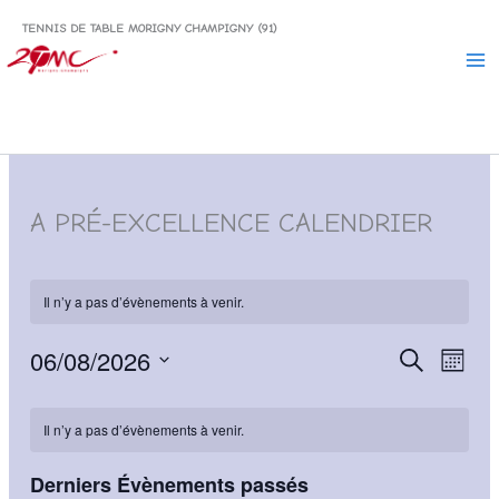
Aller
TENNIS DE TABLE MORIGNY CHAMPIGNY (91)
au
contenu
A PRÉ-EXCELLENCE CALENDRIER
Il n’y a pas d’évènements à venir.
06/08/2026
Recherche
Naviga
Recherche
Mois
et
de
Sélectionnez
Calendrier
navigation
vues
une
Il n’y a pas d’évènements à venir.
date.
de
de
Évène
Évènements
vues
Derniers Évènements passés
Évènements