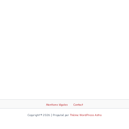
V
I
S
I
T
E
S
:
Mentions légales
Contact
Copyright © 2026 | Propulsé par
Thème WordPress Astra