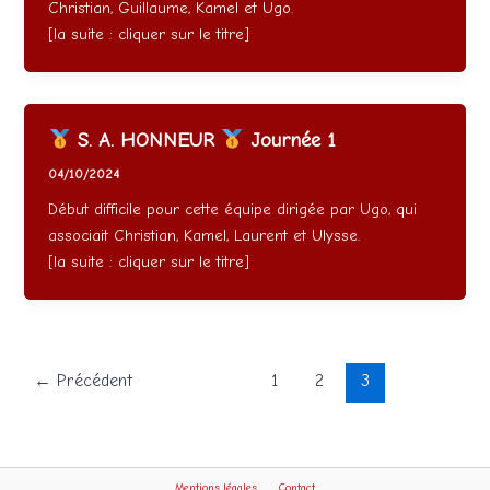
Christian, Guillaume, Kamel et Ugo.
[la suite : cliquer sur le titre]
S. A. HONNEUR
Journée 1
04/10/2024
Début difficile pour cette équipe dirigée par Ugo, qui
associait Christian, Kamel, Laurent et Ulysse.
[la suite : cliquer sur le titre]
←
Précédent
1
2
3
Mentions légales
Contact