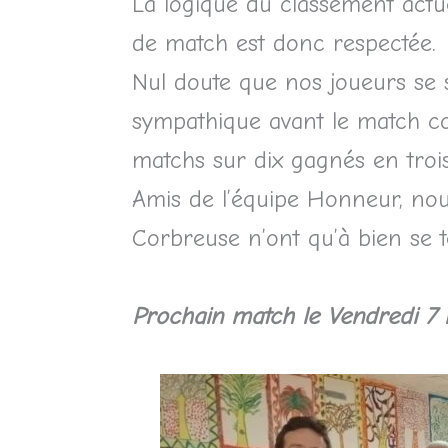
La logique du classement actue
de match est donc respectée.
Nul doute que nos joueurs se s
sympathique avant le match com
matchs sur dix gagnés en trois
Amis de l’équipe Honneur, nous
Corbreuse n’ont qu’à bien se 
Prochain match le
Vendredi 7 m