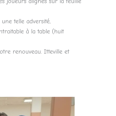
 joueurs alignés sur la feuille
ne telle adversité,
aitable à la table (huit
re renouveau. Itteville et