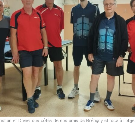
istian et Daniel aux côtés de nos amis de Brétigny et face à l’obj