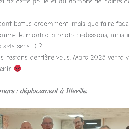
l de cette poule et du nombre de points des
ont battus ardemment, mais que faire face u
me le montre la photo ci-dessous, mais intr
 sets secs…) ?
 restons derrière vous. Mars 2025 verra vot
tenir
.
ars : déplacement à Itteville.