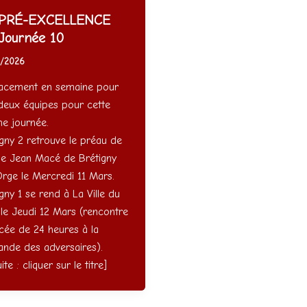
PRÉ-EXCELLENCE
ournée 10
3/2026
acement en semaine pour
deux équipes pour cette
e journée.
gny 2 retrouve le préau de
ole Jean Macé de Brétigny
Orge le Mercredi 11 Mars.
gny 1 se rend à La Ville du
 le Jeudi 12 Mars (rencontre
cée de 24 heures à la
nde des adversaires).
uite : cliquer sur le titre]