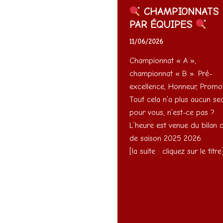
CHAMPIONNATS
PAR ÉQUIPES
11/06/2026
Championnat « A »,
championnat « B ». Pré-
excellence, Honneur, Promot
Tout cela n’a plus aucun se
pour vous, n’est-ce pas ?
L’heure est venue du bilan d
de saison 2025 2026.
[la suite : cliquez sur le titre