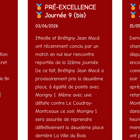
PRÉ-EXCELLENCE
Journée 9 (bis)
J
03/06/2026
15/0
Itteville et Brétigny Jean Macé
Dern
ont récemment conclu par un
cham
ion.
match en nul leur rencontre
dispu
cret
reportée de la 12ème journée.
enco
De ce fait, Brétigny Jean Macé a
conna
e fin
provisoirement pris la deuxième
soir.
place, à égalité de points avec
aprè
]
Morigny 1. Même avec une
reta
défaite contre Le Coudray-
Mont
Montceaux ce soir, Morigny 1
dans
sera assurée de reprendre
heur
définitivement la deuxième place
memb
derrière La Ville du Bois.
ont 