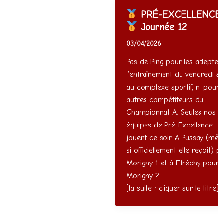
PRÉ-EXCELLENC
Journée 12
03/04/2026
Pas de Ping pour les adept
l’entraînement du vendredi 
au complexe sportif, ni pour
autres compétiteurs du
Championnat A. Seules nos
équipes de Pré-Excellence
jouent ce soir. A Pussay (
si officiellement elle reçoit)
Morigny 1 et à Etréchy pou
Morigny 2.
[la suite : cliquer sur le titre