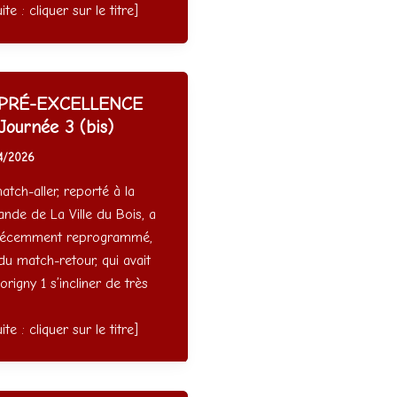
uite : cliquer sur le titre]
PRÉ-EXCELLENCE
ournée 3 (bis)
4/2026
tch-aller, reporté à la
nde de La Ville du Bois, a
récemment reprogrammé,
du match-retour, qui avait
rigny 1 s’incliner de très
uite : cliquer sur le titre]