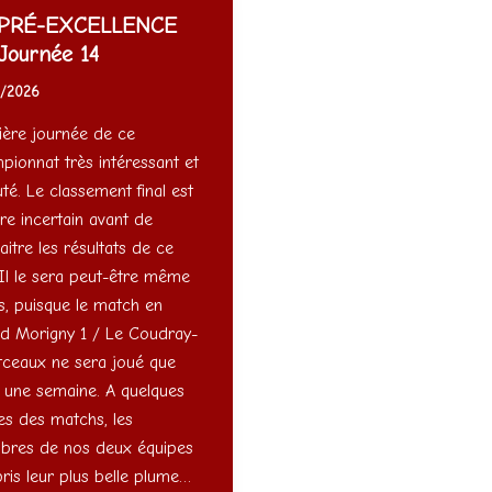
PRÉ-EXCELLENCE
ournée 14
5/2026
ière journée de ce
pionnat très intéressant et
té. Le classement final est
re incertain avant de
itre les résultats de ce
 Il le sera peut-être même
s, puisque le match en
rd Morigny 1 / Le Coudray-
ceaux ne sera joué que
 une semaine. A quelques
es des matchs, les
res de nos deux équipes
pris leur plus belle plume…