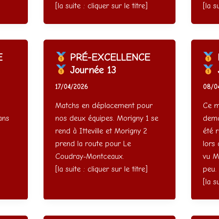
[la suite : cliquer sur le titre]
[la s
E
PRÉ-EXCELLENCE
Journée 13
J
17/04/2026
08/0
Matchs en déplacement pour
Ce ma
ans
nos deux équipes. Morigny 1 se
dema
rend à Itteville et Morigny 2
été 
prend la route pour Le
lors 
]
Coudray-Montceaux.
vu Mo
[la suite : cliquer sur le titre]
peu.
[la s