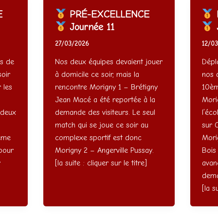
E
PRÉ-EXCELLENCE
Journée 11
J
27/03/2026
12/0
es de
Nos deux équipes devaient jouer
Dépl
soir
à domicile ce soir, mais la
nos 
 les
rencontre Morigny 1 – Brétigny
10èm
Jean Macé a été reportée à la
Mori
 deux
demande des visiteurs. Le seul
l’éc
match qui se joue ce soir au
sur 
même
complexe sportif est donc
Mori
 pour
Morigny 2 – Angerville Pussay.
Bois
r
[la suite : cliquer sur le titre]
avan
dema
]
[la s