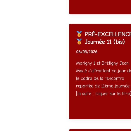
PRÉ-EXCELLENC
Journée 11 (bis)
06/05/2026
Morigny 1 et Brétigny Jean
Macé s’affrontent ce jour d
le cadre de la rencontre
reportée de 11ème journée.
[la suite : cliquer sur le titre