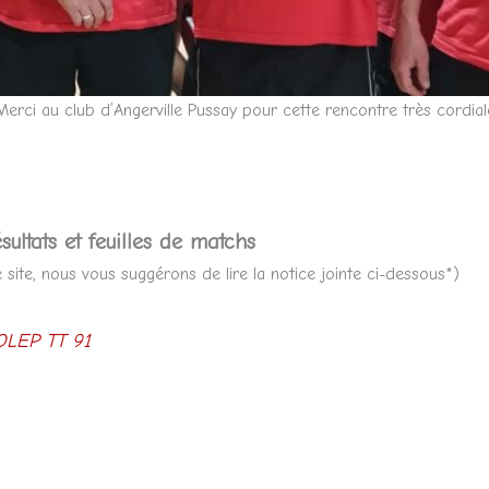
Merci au club d’Angerville Pussay pour cette rencontre très cordial
sultats et feuilles de matchs
site, nous vous suggérons de lire la notice jointe ci-dessous*)
LEP TT 91