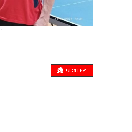
e
UFOLEP91