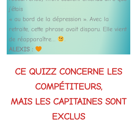
j’étais
« au bord de la dépression ». Avec la
retraite, cette phrase avait disparu. Elle vient
de réapparaître…
.
ALEXIS :
CE QUIZZ CONCERNE LES
COMP
É
TITEURS,
MAIS LES CAPITAINES SONT
EXCLUS