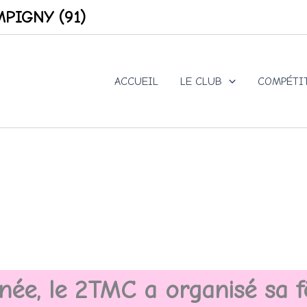
PIGNY (91)
ACCUEIL
LE CLUB
COMPÉTI
ée, le 2TMC a organisé
sa f