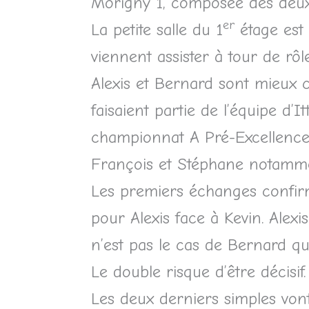
Morigny 1, composée des de
er
La petite salle du 1
étage est 
viennent assister à tour de rô
Alexis et Bernard sont mieux c
faisaient partie de l’équipe d
championnat A Pré-Excellence. 
François et Stéphane notam
Les premiers échanges confirm
pour Alexis face à Kevin. Alexi
n’est pas le cas de Bernard qui 
Le double risque d’être décisi
Les deux derniers simples vont