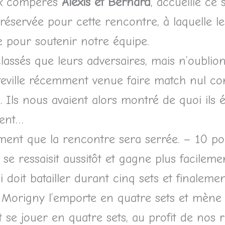
ux compères
Alexis et Bernard
, accueille ce 
réservée pour cette rencontre, à laquelle l
le pour soutenir notre équipe.
lassés que leurs adversaires, mais n’oublio
’Itteville récemment venue faire match nul c
Ils nous avaient alors montré de quoi ils é
ment…
ent que la rencontre sera serrée. – 10 po
s se ressaisit aussitôt et gagne plus facileme
doit batailler durant cinq sets et finalement 
f. Morigny l’emporte en quatre sets et mène
 se jouer en quatre sets, au profit de nos r