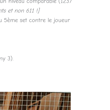
t un niveau comparable (1237
ts et non 611 !]
u 5ème set contre le joueur
ny 3).