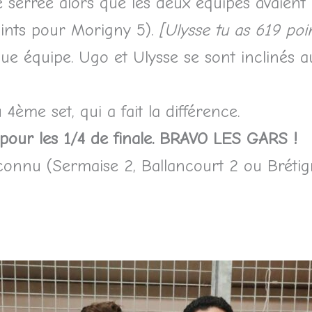
té serrée alors que les deux équipes avaien
points pour Morigny 5).
[Ulysse tu as 619 poin
e équipe. Ugo et Ulysse se sont inclinés a
4ème set, qui a fait la différence.
e pour les 1/4 de finale. BRAVO LES GARS !
connu (Sermaise 2, Ballancourt 2 ou Brétig