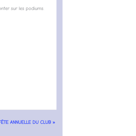
nter sur les podiums.
FÊTE ANNUELLE DU CLUB
»