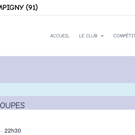
PIGNY (91)
ACCUEIL
LE CLUB
COMPÉTI
.
COUPES
0
22h30
–