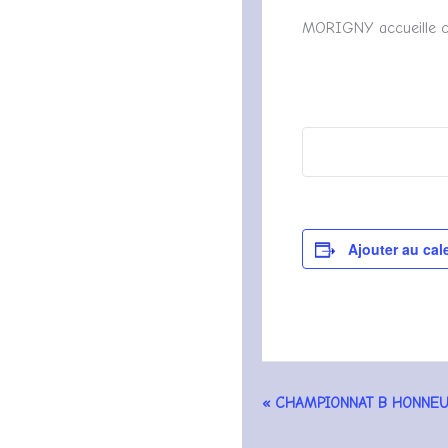
MORIGNY accueille ce
Ajouter au cal
«
CHAMPIONNAT B HONNE
Navigation
Évènement