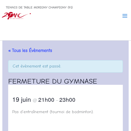
Aller
TENNIS DE TABLE MORIGNY CHAMPIGNY (91)
au
contenu
« Tous les Évènements
Cet évènement est passé.
FERMETURE DU GYMNASE
19 juin
21h00
23h00
@
–
Pas d’entraînement (tournoi de badminton).