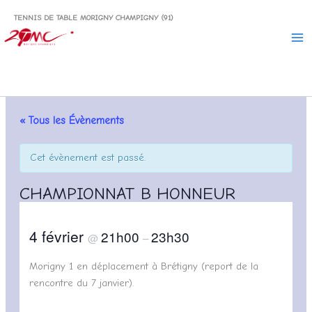
Aller
TENNIS DE TABLE MORIGNY CHAMPIGNY (91)
au
contenu
« Tous les Évènements
Cet évènement est passé.
CHAMPIONNAT B HONNEUR
4 février
21h00
23h30
@
–
Morigny 1 en déplacement à Brétigny (report de la
rencontre du 7 janvier).