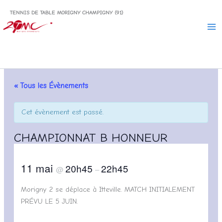
Aller
TENNIS DE TABLE MORIGNY CHAMPIGNY (91)
au
contenu
« Tous les Évènements
Cet évènement est passé.
CHAMPIONNAT B HONNEUR
11 mai
20h45
22h45
@
–
Morigny 2 se déplace à Itteville. MATCH INITIALEMENT
PRÉVU LE 5 JUIN.