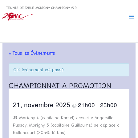
Aller
TENNIS DE TABLE MORIGNY CHAMPIGNY (91)
au
contenu
« Tous les Évènements
Cet évènement est passé.
CHAMPIONNAT A PROMOTION
21, novembre 2025
21h00
23h00
@
–
J3.
Morigny 4 (capitaine Kamel) accueille Angerville
Pussay. Morigny 5 (capitaine Guillaume) se déplace à
Ballancourt (20h45 là bas).