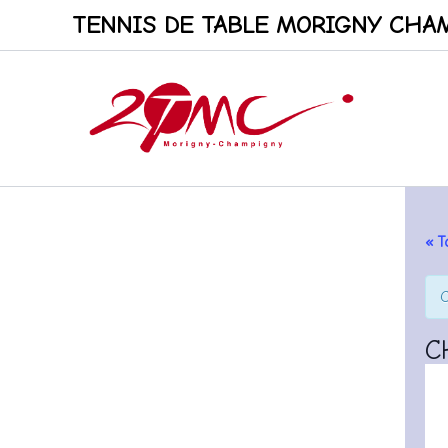
Aller
TENNIS DE TABLE MORIGNY CHAM
au
contenu
« T
C
C