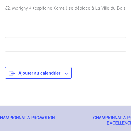
J2.
Morigny 4 (capitaine Kamel) se déplace à La Ville du Bois.
Ajouter au calendrier
HAMPIONNAT A PROMOTION
CHAMPIONNAT A P
igation
EXCELLEN
ènement