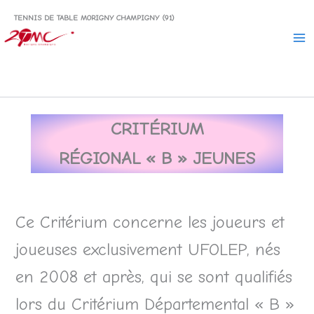
Aller
TENNIS DE TABLE MORIGNY CHAMPIGNY (91)
au
contenu
CRIT
É
RIUM
R
É
GIONAL « B »
JEUNES
Ce Critérium concerne les joueurs et
joueuses exclusivement UFOLEP, nés
en 2008 et après, qui se sont qualifiés
lors du Critérium Départemental « B »