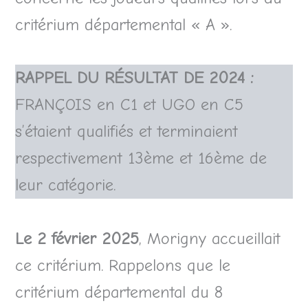
critérium départemental « A ».
RAPPEL DU RÉSULTAT DE 2024 :
FRANÇOIS en C1 et UGO en C5
s’étaient qualifiés et terminaient
respectivement 13ème et 16ème de
leur catégorie.
Le 2 février 2025
, Morigny accueillait
ce critérium. Rappelons que le
critérium départemental du 8