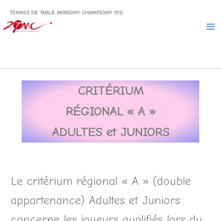
Aller
TENNIS DE TABLE MORIGNY CHAMPIGNY (91)
au
contenu
CRIT
É
RIUM
R
É
GIONAL « A »
ADULTES et JUNIORS
Le critérium régional « A » (double
appartenance) Adultes et Juniors
concerne les joueurs qualifiés lors du