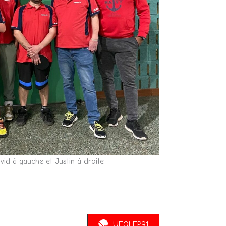
id à gauche et Justin à droite
UFOLEP91