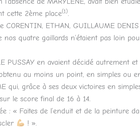
n l’absence de MARYLÈNE, avait bien étudié c
(1)
ent cette 2ème place
.
es de CORENTIN, ETHAN, GUILLAUME DENIS 
nos quatre gaillards n’étaient pas loin pour
LLE PUSSAY en avaient décidé autrement et
 obtenu au moins un point, en simples ou e
qui, grâce à ses deux victoires en simples,
ur le score final de 16 à 14.
e : « Faites de l’enduit et de la peinture d
scler
! ».