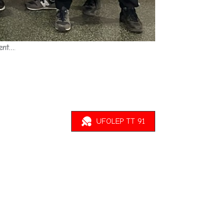
dent…
.
UFOLEP TT 91