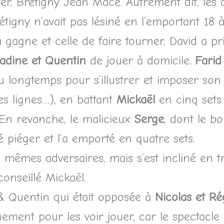
ader, Brétigny Jean Macé. Autrement dit, les
étigny n’avait pas lésiné en l’emportant 18 à
a gagne et celle de faire tourner, David a p
adine et Quentin
de jouer à domicile.
Fari
llu longtemps pour s’illustrer et imposer son
s lignes…), en battant
Mickaël
en cinq sets
 En revanche, le malicieux
Serge
, dont le bo
é piéger et l’a emporté en quatre sets.
 mêmes adversaires, mais s’est incliné en tr
conseillé Mickaël.
 & Quentin qui était opposée à
Nicolas et Ré
ent pour les voir jouer, car le spectacle e