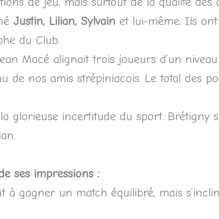
tions de jeu, mais surtout de la qualité des 
nné
Justin, Lilian, Sylvain
et lui-même. Ils ont
phe du Club.
Jean Macé alignait trois joueurs d’un niveau
 de nos amis strépiniacois. Le total des po
la glorieuse incertitude du sport. Brétigny 
ian.
de ses impressions :
nt à gagner un match équilibré, mais s’incli