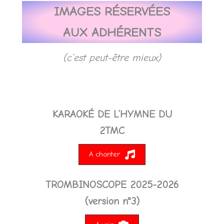
IMAGES R
É
SERV
É
ES
AUX ADH
É
RENTS
(c’est peut-être mieux)
KARAOKÉ DE L’HYMNE DU
2TMC
A chanter
TROMBINOSCOPE 2025-2026
(version n°3)